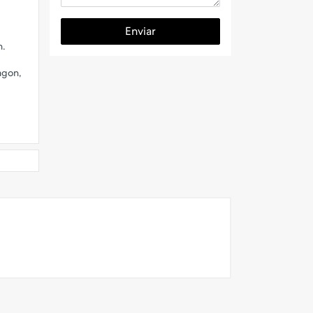
Enviar
n.
agon,