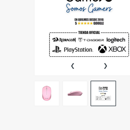
Gaming Accesorios
Gaming Combos
Gaming Headsets
Gaming Mouse
Gaming Mouse Pads
‹
›
Gaming Teclados
Microfonos
Monitores
Oficina Accesorios
Oficina Combos
Oficina Headsets
Oficina Mouse