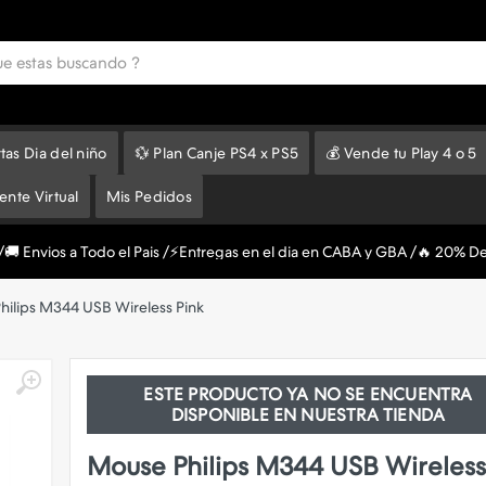
tas Dia del niño
💱 Plan Canje PS4 x PS5
💰 Vende tu Play 4 o 5
tente Virtual
Mis Pedidos
e /🚚 Envios a Todo el Pais /⚡Entregas en el dia en CABA y GBA /🔥 20% D
hilips M344 USB Wireless Pink
ESTE PRODUCTO YA NO SE ENCUENTRA
DISPONIBLE EN NUESTRA TIENDA
Mouse Philips M344 USB Wireless