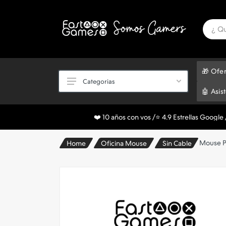
🎁 Ofer
Categorias
🤖 Asis
❤️ 10 años con vos /⭐ 4.9 Estrellas Googl
Consolas
Mouse P
Home
Oficina Mouse
Sin Cable
Consolas Retro
Gift Cards
Joysticks
Juegos Fisicos
Cables