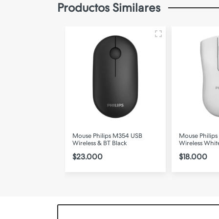
Productos Similares
ips M424 USB
Mouse Philips M354 USB
Mouse Philips
BT Black
Wireless & BT Black
Wireless Whit
$23.000
$18.000