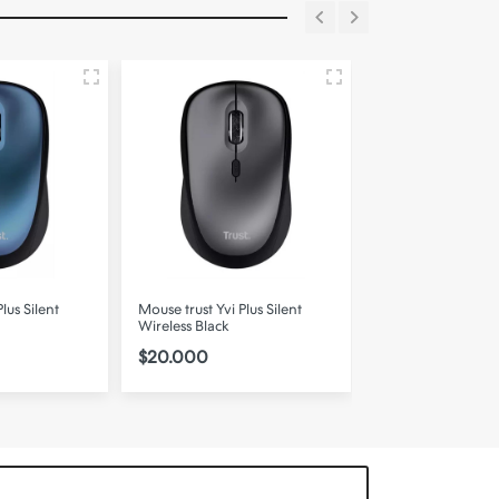
lus Silent
Mouse trust Yvi Plus Silent
Mouse trust Yvi Plu
Wireless Black
Wireless Red
$20.000
$20.000