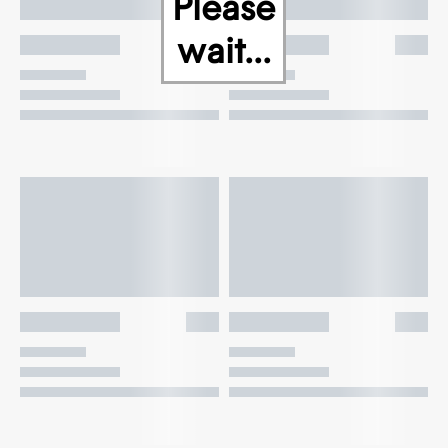
Please
wait...