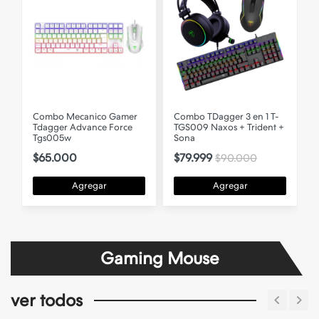
Combo Mecanico Gamer
Combo TDagger 3 en 1 T-
Tdagger Advance Force
TGS009 Naxos + Trident +
Tgs005w
Sona
$65.000
$79.999
$90.000
Agregar
Agregar
Gaming Mouse
ver todos