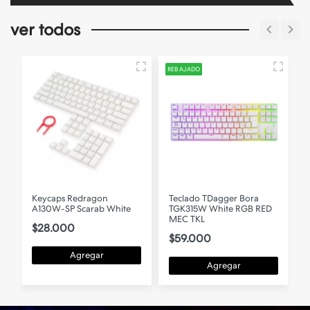
ver todos
REBAJADO
-
Keycaps Redragon
Teclado TDagger Bora
A130W-SP Scarab White
TGK315W White RGB RED
M
MEC TKL
$28.000
$59.000
Agregar
Agregar