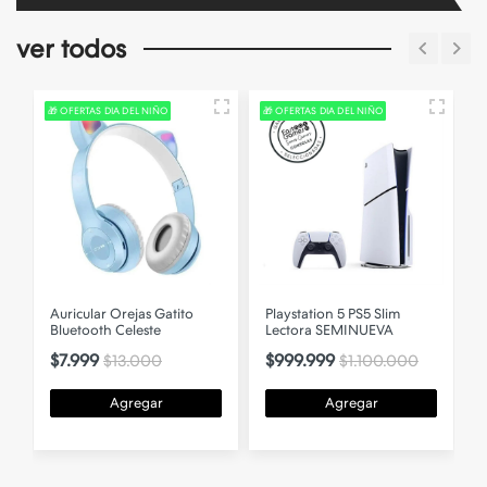
ver todos
🎁 OFERTAS DIA DEL NIÑO
🎁 OFERTAS DIA DEL NIÑO

Auricular Orejas Gatito
Playstation 5 PS5 Slim
Bluetooth Celeste
Lectora SEMINUEVA
$7.999
$999.999
$13.000
$1.100.000
Agregar
Agregar