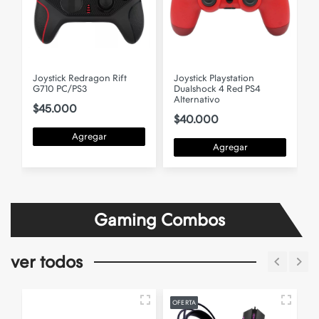
Joystick Redragon Rift
Joystick Playstation
J
G710 PC/PS3
Dualshock 4 Red PS4
Alternativo
P
$45.000
$40.000
Agregar
Agregar
Gaming Combos
ver todos
OFERTA