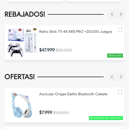
REBAJADOS!
Retro Stick TV 4K M15 PRO +20.000 Juegos
$47.999
$55.000
REBAJADO
OFERTAS!
Auricular Orejas Gatito Bluetooth Celeste
$7.999
$13.000
🎁 OFERTAS DIA DEL NIÑO