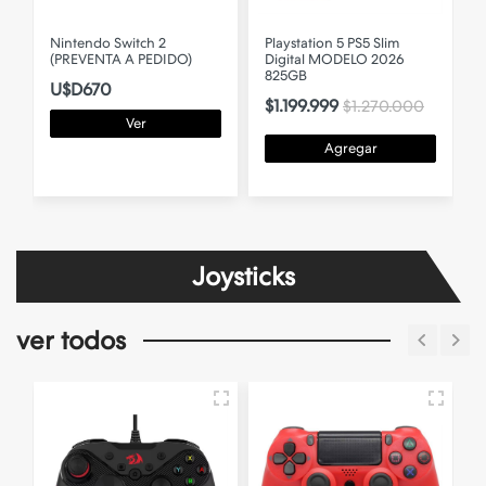
Nintendo Switch 2
Playstation 5 PS5 Slim
P
(PREVENTA A PEDIDO)
Digital MODELO 2026
825GB
U$D670
$1.199.999
$1.270.000
Ver
Agregar
Joysticks
ver todos