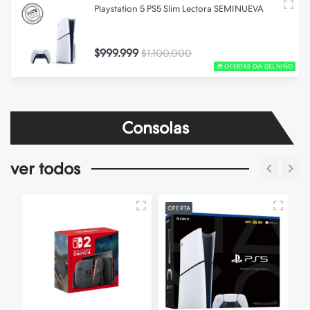
Playstation 5 PS5 Slim Lectora SEMINUEVA
$999.999
$1.100.000
🎁 OFERTAS DIA DEL NIÑO
Consolas
ver todos
OFERTA
