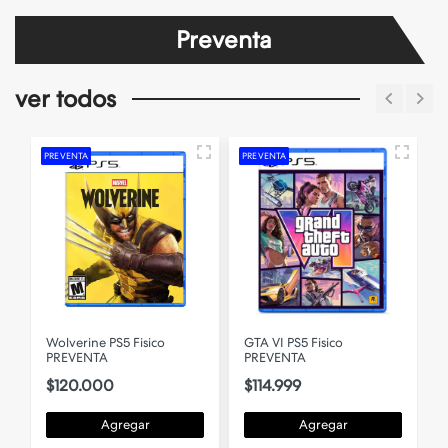
Preventa
ver todos
PREVENTA
PREVENTA
P
A
Wolverine PS5 Fisico
GTA VI PS5 Fisico
PREVENTA
PREVENTA
$120.000
$114.999
Agregar
Agregar