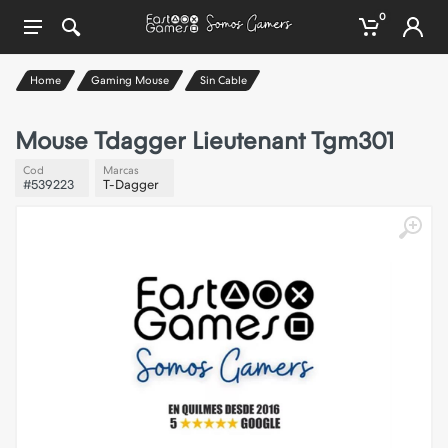
0
Home
Gaming Mouse
Sin Cable
Mouse Tdagger Lieutenant Tgm301
Cod
Marcas
#539223
T-Dagger